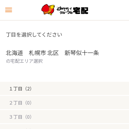
メ
ニ
ュ
ー
丁目を選択してください
を
開
く
北海道 札幌市 北区 新琴似十一条
の宅配エリア選択
１丁目（2）
２丁目（0）
３丁目（0）