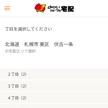
メ
ニ
ュ
ー
丁目を選択してください
を
開
く
北海道 札幌市 東区 伏古一条
の宅配エリア選択
２丁目（2）
３丁目（2）
４丁目（2）