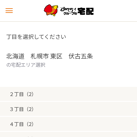
メ
ニ
ュ
ー
丁目を選択してください
を
開
く
北海道 札幌市 東区 伏古五条
の宅配エリア選択
２丁目（2）
３丁目（2）
４丁目（2）