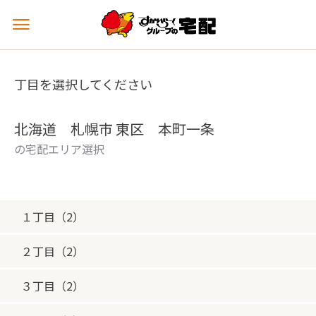
メ
ニ
ュ
ー
丁目を選択してください
を
開
く
北海道 札幌市 東区 本町一条
の宅配エリア選択
１丁目（2）
２丁目（2）
３丁目（2）