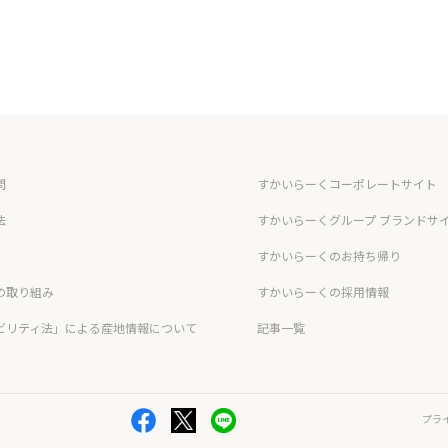
問
すかいらーくコーポレートサイト
法
すかいらーくグループ ブランドサ
すかいらーくのお持ち帰り
の取り組み
すかいらーくの採用情報
ビリティ法」による産地情報について
記事一覧
プラ