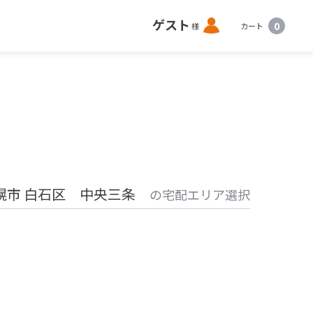
ロ
ゲスト
0
様
カート
グ
イ
ン
幌市 白石区 中央三条
の宅配エリア選択