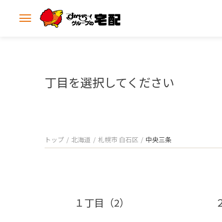
メ
ニ
ュ
ー
を
開
丁目を選択してください
く
トップ
北海道
札幌市 白石区
中央三条
１丁目（2）