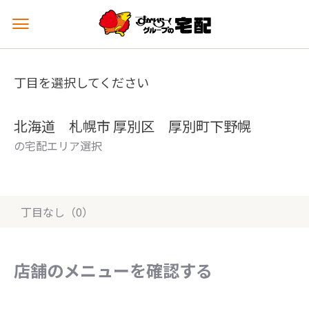
メ
ニ
ュ
ー
丁目を選択してください
を
開
く
北海道 札幌市 厚別区 厚別町下野幌
の宅配エリア選択
丁目なし（0）
店舗のメニューを確認する