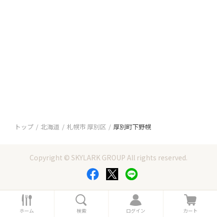
トップ
北海道
札幌市 厚別区
厚別町下野幌
Copyright © SKYLARK GROUP All rights reserved.
ホ
検
ロ
カ
ー
索
グ
ー
ホーム
検索
ログイン
カート