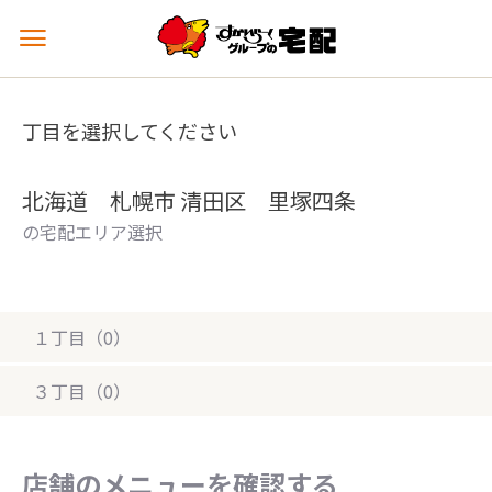
メ
ニ
ュ
ー
丁目を選択してください
を
開
く
北海道 札幌市 清田区 里塚四条
の宅配エリア選択
１丁目（0）
３丁目（0）
店舗のメニューを確認する