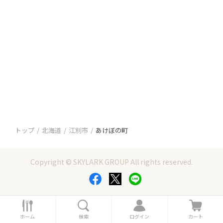
トップ
北海道
江別市
あけぼの町
Copyright © SKYLARK GROUP All rights reserved.
ホ
検
ロ
カ
ー
索
グ
ー
ホーム
検索
ログイン
カート