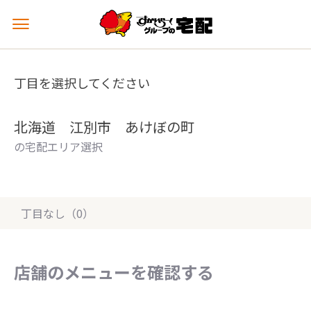
メ
ニ
ュ
ー
丁目を選択してください
を
開
く
北海道 江別市 あけぼの町
の宅配エリア選択
丁目なし（0）
店舗のメニューを確認する