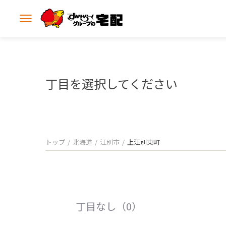
メ
ニ
ュ
ー
を
開
丁目を選択してください
く
トップ
北海道
江別市
上江別東町
丁目なし（0）