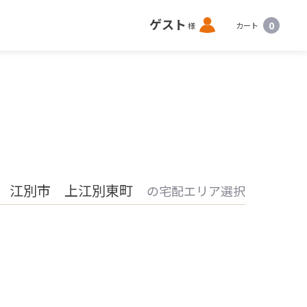
ロ
ゲスト
0
様
カート
グ
イ
ン
 江別市 上江別東町
の宅配エリア選択