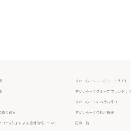
問
すかいらーくコーポレートサイト
法
すかいらーくグループ ブランドサ
すかいらーくのお持ち帰り
の取り組み
すかいらーくの採用情報
ビリティ法」による産地情報について
記事一覧