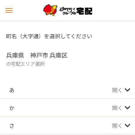
メ
ニ
ュ
ー
町名（大字通）を選択してください
を
開
く
兵庫県 神戸市 兵庫区
の宅配エリア選択
あ
開く
か
開く
さ
開く