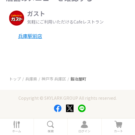
ガスト
気軽にご利用いただけるCafeレストラン
兵庫駅前店
トップ
兵庫県
神戸市 兵庫区
鍛冶屋町
Copyright © SKYLARK GROUP All rights reserved.
ホ
検
ロ
カ
ー
索
グ
ー
ホーム
検索
ログイン
カート