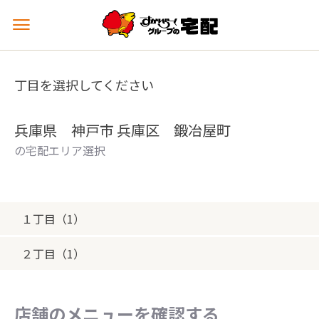
メ
ニ
ュ
ー
丁目を選択してください
を
開
く
兵庫県 神戸市 兵庫区 鍛冶屋町
の宅配エリア選択
１丁目（1）
２丁目（1）
店舗のメニューを確認する