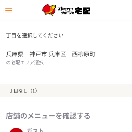
メ
ニ
ュ
ー
丁目を選択してください
を
開
く
兵庫県 神戸市 兵庫区 西柳原町
の宅配エリア選択
丁目なし（1）
店舗のメニューを確認する
ガスト