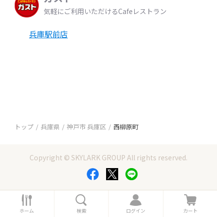
気軽にご利用いただけるCafeレストラン
兵庫駅前店
トップ
兵庫県
神戸市 兵庫区
西柳原町
Copyright © SKYLARK GROUP All rights reserved.
ホ
検
ロ
カ
ー
索
グ
ー
ホーム
検索
ログイン
カート