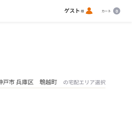
ロ
ゲスト
0
様
カート
グ
イ
ン
神戸市 兵庫区 鵯越町
の宅配エリア選択