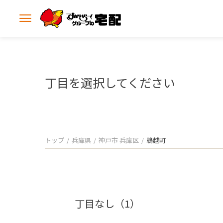
メ
ニ
ュ
ー
を
開
丁目を選択してください
く
トップ
兵庫県
神戸市 兵庫区
鵯越町
丁目なし（1）