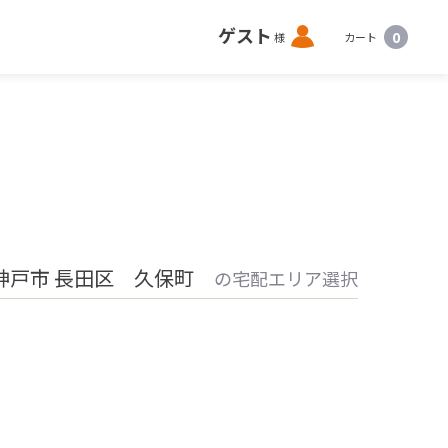
ロ
ゲスト
0
様
カート
グ
イ
ン
神戸市 長田区 久保町
の宅配エリア選択