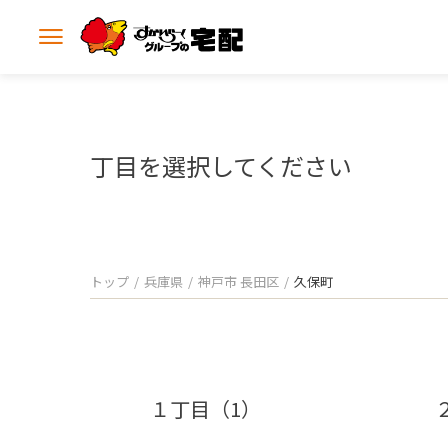
メ
ニ
ュ
ー
を
開
丁目を選択してください
く
トップ
兵庫県
神戸市 長田区
久保町
１丁目（1）