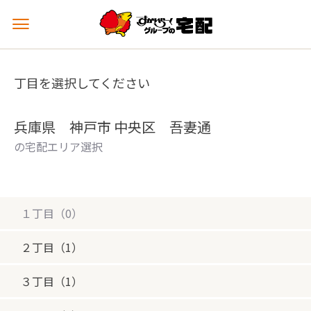
メ
ニ
ュ
ー
丁目を選択してください
を
開
く
兵庫県 神戸市 中央区 吾妻通
の宅配エリア選択
１丁目（0）
２丁目（1）
３丁目（1）