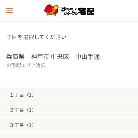
メ
ニ
ュ
ー
丁目を選択してください
を
開
く
兵庫県 神戸市 中央区 中山手通
の宅配エリア選択
１丁目（1）
２丁目（1）
３丁目（1）