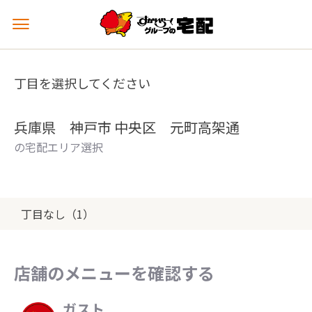
メ
ニ
ュ
ー
丁目を選択してください
を
開
く
兵庫県 神戸市 中央区 元町高架通
の宅配エリア選択
丁目なし（1）
店舗のメニューを確認する
ガスト