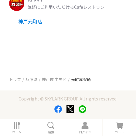
気軽にご利用いただけるCafeレストラン
神戸元町店
トップ
兵庫県
神戸市 中央区
元町高架通
Copyright © SKYLARK GROUP All rights reserved.
ホ
検
ロ
カ
ー
索
グ
ー
ホーム
検索
ログイン
カート