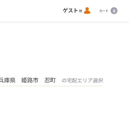
ロ
ゲスト
0
様
カート
グ
イ
ン
兵庫県 姫路市 忍町
の宅配エリア選択