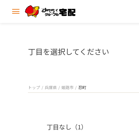
メ
ニ
ュ
ー
を
開
丁目を選択してください
く
トップ
兵庫県
姫路市
忍町
丁目なし（1）