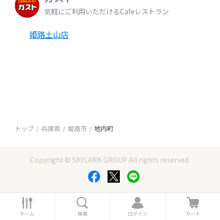
気軽にご利用いただけるCafeレストラン
姫路土山店
トップ
兵庫県
姫路市
地内町
Copyright © SKYLARK GROUP All rights reserved.
ホ
検
ロ
カ
ー
索
グ
ー
ホーム
検索
ログイン
カート