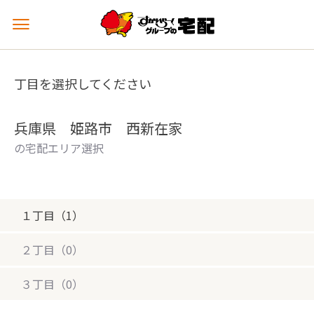
メ
ニ
ュ
ー
丁目を選択してください
を
開
く
兵庫県 姫路市 西新在家
の宅配エリア選択
１丁目（1）
２丁目（0）
３丁目（0）