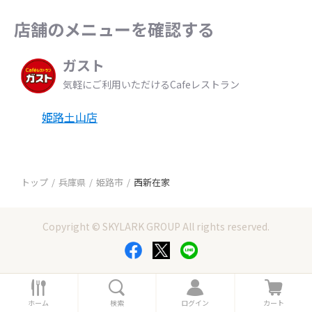
店舗のメニューを確認する
ガスト
気軽にご利用いただけるCafeレストラン
姫路土山店
トップ
兵庫県
姫路市
西新在家
Copyright © SKYLARK GROUP All rights reserved.
ホ
検
ロ
カ
ー
索
グ
ー
ホーム
検索
ログイン
カート