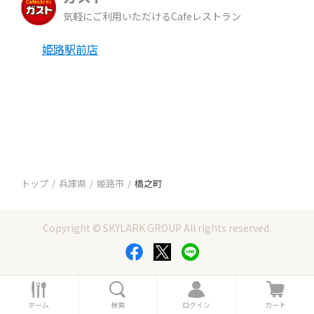
気軽にご利用いただけるCafeレストラン
姫路駅前店
トップ
兵庫県
姫路市
橋之町
Copyright © SKYLARK GROUP All rights reserved.
ホ
検
ロ
カ
ー
索
グ
ー
ホーム
検索
ログイン
カート