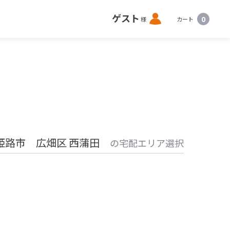
ロ
ゲスト
0
様
カート
グ
イ
ン
姫路市 広畑区 西蒲田
の宅配エリア選択