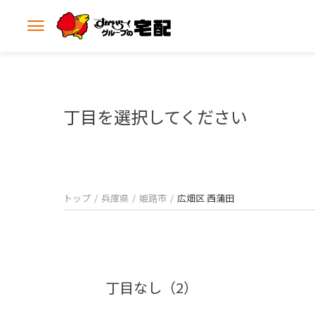
メ
ニ
ュ
ー
を
開
丁目を選択してください
く
トップ
兵庫県
姫路市
広畑区 西蒲田
丁目なし（2）