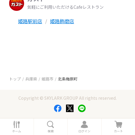
気軽にご利用いただけるCafeレストラン
姫路駅前店
姫路飾磨店
トップ
兵庫県
姫路市
北条梅原町
Copyright © SKYLARK GROUP All rights reserved.
ホ
検
ロ
カ
ー
索
グ
ー
ホーム
検索
ログイン
カート