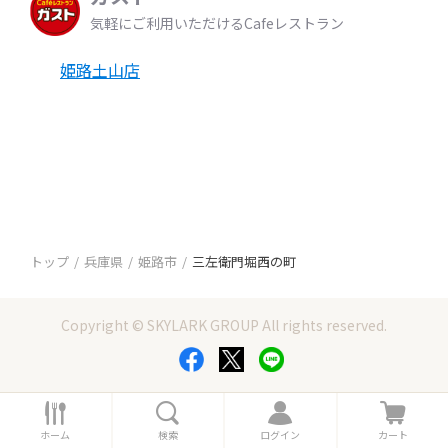
気軽にご利用いただけるCafeレストラン
姫路土山店
トップ
兵庫県
姫路市
三左衛門堀西の町
Copyright © SKYLARK GROUP All rights reserved.
ホ
検
ロ
カ
ー
索
グ
ー
ホーム
検索
ログイン
カート