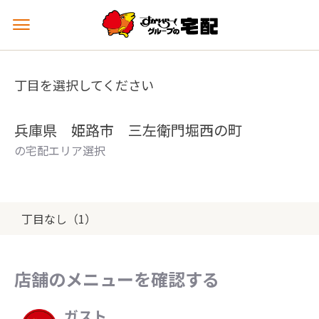
メ
ニ
ュ
ー
丁目を選択してください
を
開
く
兵庫県 姫路市 三左衛門堀西の町
の宅配エリア選択
丁目なし（1）
店舗のメニューを確認する
ガスト