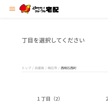
メ
ニ
ュ
ー
を
開
丁目を選択してください
く
トップ
兵庫県
明石市
西明石西町
１丁目（2）