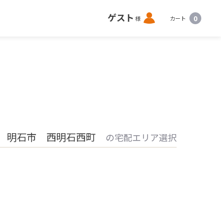
ロ
ゲスト
0
様
カート
グ
イ
ン
 明石市 西明石西町
の宅配エリア選択