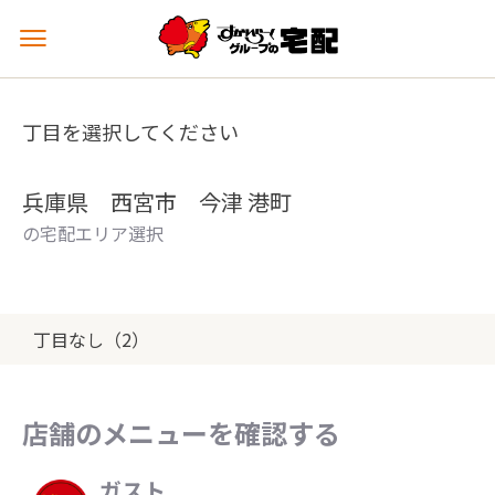
メ
ニ
ュ
ー
丁目を選択してください
を
開
く
兵庫県 西宮市 今津 港町
の宅配エリア選択
丁目なし（2）
店舗のメニューを確認する
ガスト