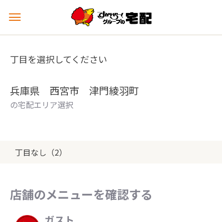
メ
ニ
ュ
ー
丁目を選択してください
を
開
く
兵庫県 西宮市 津門綾羽町
の宅配エリア選択
丁目なし（2）
店舗のメニューを確認する
ガスト