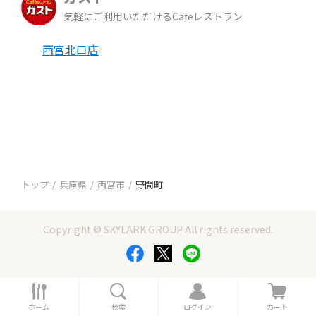
気軽にご利用いただけるCafeレストラン
西宮北口店
トップ
兵庫県
西宮市
野間町
Copyright © SKYLARK GROUP All rights reserved.
ホ
検
ロ
カ
ー
索
グ
ー
ホーム
検索
ログイン
カート