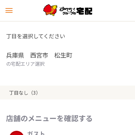
メ
ニ
ュ
ー
丁目を選択してください
を
開
く
兵庫県 西宮市 松生町
の宅配エリア選択
丁目なし（3）
店舗のメニューを確認する
ガスト