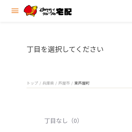
メ
ニ
ュ
ー
を
開
丁目を選択してください
く
トップ
兵庫県
芦屋市
東芦屋町
丁目なし（0）