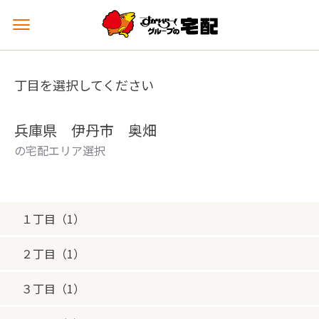
メ
ニ
ュ
ー
丁目を選択してください
を
開
く
兵庫県 伊丹市 奥畑
の宅配エリア選択
１丁目（1）
２丁目（1）
３丁目（1）