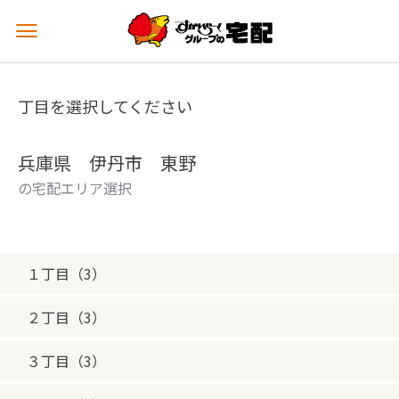
メ
ニ
ュ
ー
丁目を選択してください
を
開
く
兵庫県 伊丹市 東野
の宅配エリア選択
１丁目（3）
２丁目（3）
３丁目（3）