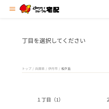
メ
ニ
ュ
ー
を
開
丁目を選択してください
く
トップ
兵庫県
伊丹市
松ケ丘
１丁目（1）