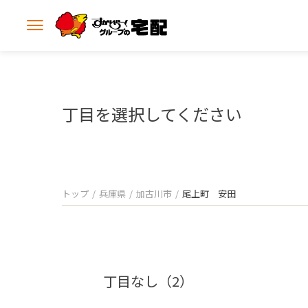
メ
ニ
ュ
ー
を
開
丁目を選択してください
く
トップ
兵庫県
加古川市
尾上町 安田
丁目なし（2）