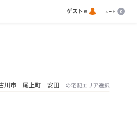
ロ
ゲスト
0
様
カート
グ
イ
ン
古川市 尾上町 安田
の宅配エリア選択