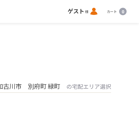
ロ
ゲスト
0
様
カート
グ
イ
ン
加古川市 別府町 緑町
の宅配エリア選択