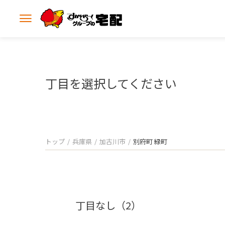
メ
ニ
ュ
ー
を
開
丁目を選択してください
く
トップ
兵庫県
加古川市
別府町 緑町
丁目なし（2）