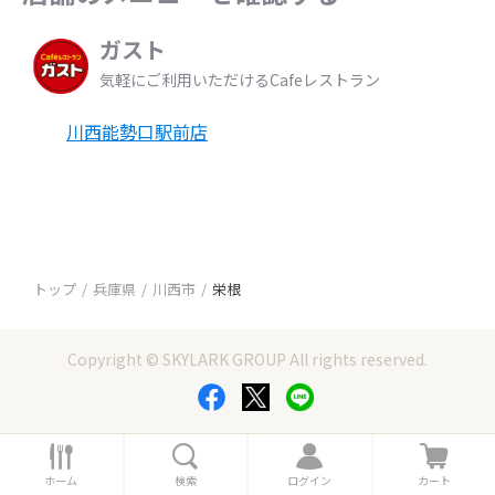
ガスト
気軽にご利用いただけるCafeレストラン
川西能勢口駅前店
トップ
兵庫県
川西市
栄根
Copyright © SKYLARK GROUP All rights reserved.
ホ
検
ロ
カ
ー
索
グ
ー
ホーム
検索
ログイン
カート