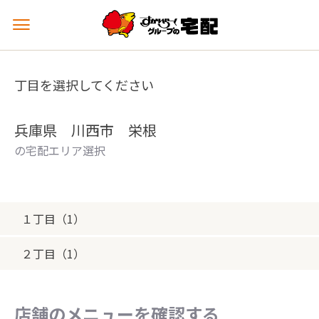
メ
ニ
ュ
ー
丁目を選択してください
を
開
く
兵庫県 川西市 栄根
の宅配エリア選択
１丁目（1）
２丁目（1）
店舗のメニューを確認する