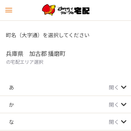
メ
ニ
ュ
ー
町名（大字通）を選択してください
を
開
く
兵庫県 加古郡 播磨町
の宅配エリア選択
あ
開く
か
開く
な
開く