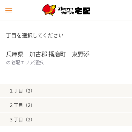
メ
ニ
ュ
ー
丁目を選択してください
を
開
く
兵庫県 加古郡 播磨町 東野添
の宅配エリア選択
１丁目（2）
２丁目（2）
３丁目（2）