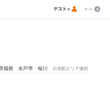
ロ
ゲスト
0
様
カート
グ
イ
ン
茨城県 水戸市 桜川
の宅配エリア選択