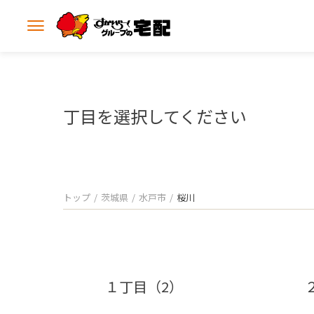
メ
ニ
ュ
ー
を
開
丁目を選択してください
く
トップ
茨城県
水戸市
桜川
１丁目（2）