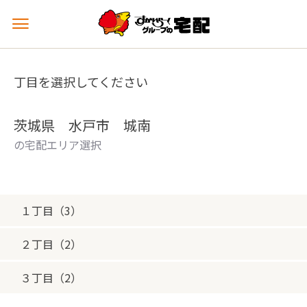
メ
ニ
ュ
ー
丁目を選択してください
を
開
く
茨城県 水戸市 城南
の宅配エリア選択
１丁目（3）
２丁目（2）
３丁目（2）