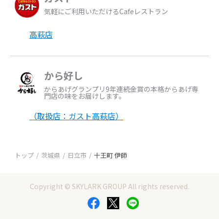
気軽にご利用いただけるCafeレストラン
高萩店
から好し
からあげグランプリ9年連続金賞の本格からあげ専
門店の味をお届けします。
（取扱店：ガスト高萩店）
トップ
茨城県
日立市
十王町 伊師
Copyright © SKYLARK GROUP All rights reserved.