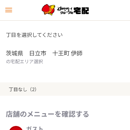
メ
ニ
ュ
ー
丁目を選択してください
を
開
く
茨城県 日立市 十王町 伊師
の宅配エリア選択
丁目なし（2）
店舗のメニューを確認する
ガスト