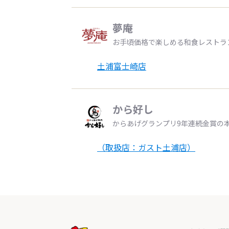
夢庵
お手頃価格で楽しめる和食レストラ
土浦富士崎店
から好し
からあげグランプリ9年連続金賞の
（取扱店：ガスト土浦店）