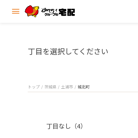
メ
ニ
ュ
ー
を
開
丁目を選択してください
く
トップ
茨城県
土浦市
城北町
丁目なし（4）