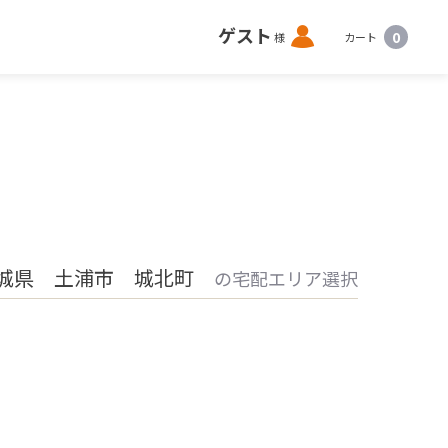
ロ
ゲスト
0
様
カート
グ
イ
ン
城県 土浦市 城北町
の宅配エリア選択