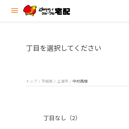
メ
ニ
ュ
ー
を
開
丁目を選択してください
く
トップ
茨城県
土浦市
中村西根
丁目なし（2）