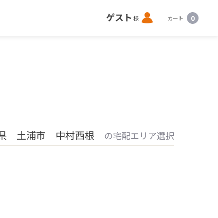
ロ
ゲスト
0
様
カート
グ
イ
ン
県 土浦市 中村西根
の宅配エリア選択