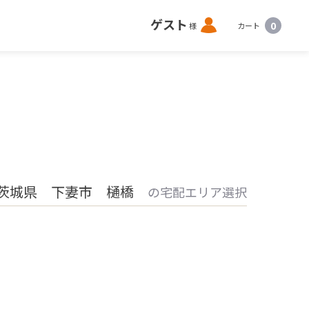
ロ
ゲスト
0
様
カート
グ
イ
ン
茨城県 下妻市 樋橋
の宅配エリア選択