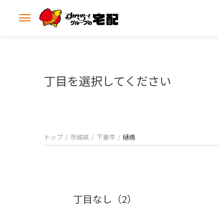
メ
ニ
ュ
ー
を
開
丁目を選択してください
く
トップ
茨城県
下妻市
樋橋
丁目なし（2）