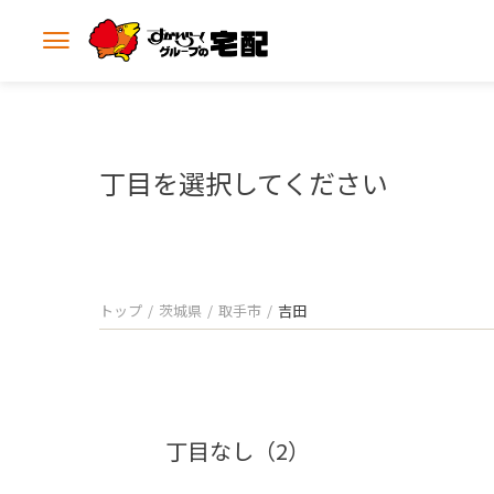
メ
ニ
ュ
ー
を
開
丁目を選択してください
く
トップ
茨城県
取手市
吉田
丁目なし（2）