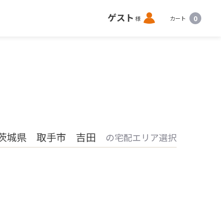
ロ
ゲスト
0
様
カート
グ
イ
ン
茨城県 取手市 吉田
の宅配エリア選択