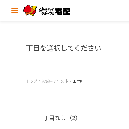
メ
ニ
ュ
ー
を
開
丁目を選択してください
く
トップ
茨城県
牛久市
田宮町
丁目なし（2）