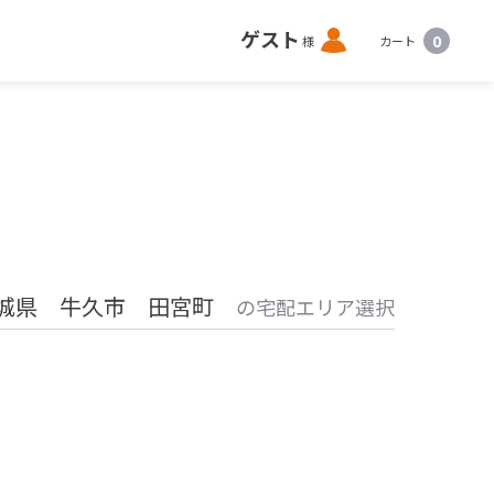
ロ
ゲスト
0
様
カート
グ
イ
ン
城県 牛久市 田宮町
の宅配エリア選択