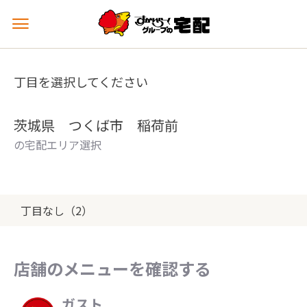
メ
ニ
ュ
ー
丁目を選択してください
を
開
く
茨城県 つくば市 稲荷前
の宅配エリア選択
丁目なし（2）
店舗のメニューを確認する
ガスト