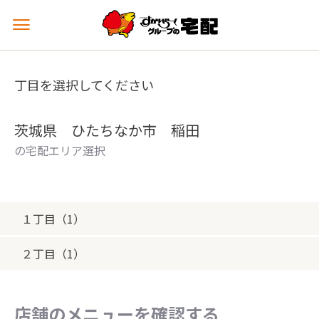
メ
ニ
ュ
ー
丁目を選択してください
を
開
く
茨城県 ひたちなか市 稲田
の宅配エリア選択
１丁目（1）
２丁目（1）
店舗のメニューを確認する