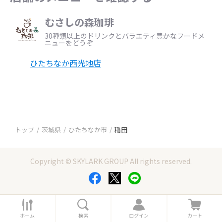
むさしの森珈琲
30種類以上のドリンクとバラエティ豊かなフードメ
ニューをどうぞ
ひたちなか西光地店
トップ
茨城県
ひたちなか市
稲田
Copyright © SKYLARK GROUP All rights reserved.
ホ
検
ロ
カ
ー
索
グ
ー
ホーム
検索
ログイン
カート