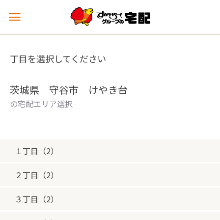
メ
ニ
ュ
ー
丁目を選択してください
を
開
く
茨城県 守谷市 けやき台
の宅配エリア選択
１丁目（2）
２丁目（2）
３丁目（2）