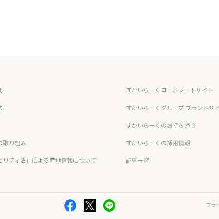
問
すかいらーくコーポレートサイト
法
すかいらーくグループ ブランドサ
すかいらーくのお持ち帰り
の取り組み
すかいらーくの採用情報
ビリティ法」による産地情報について
記事一覧
プラ