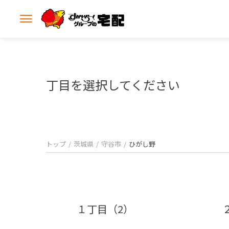
メ
ニ
ュ
ー
を
開
丁目を選択してください
く
トップ
茨城県
守谷市
ひがし野
１丁目（2）