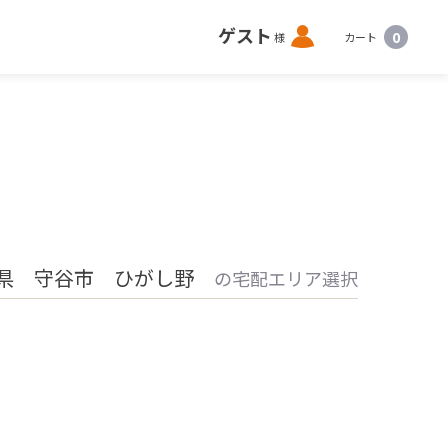
ロ
ゲスト
0
様
カート
グ
イ
ン
県 守谷市 ひがし野
の宅配エリア選択